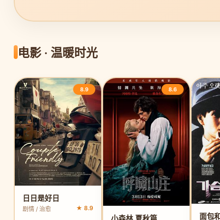
电影 · 温暖时光
8.9
8.6
日日是好日
★ 8.9
剧情 / 治愈
小森林 夏秋篇