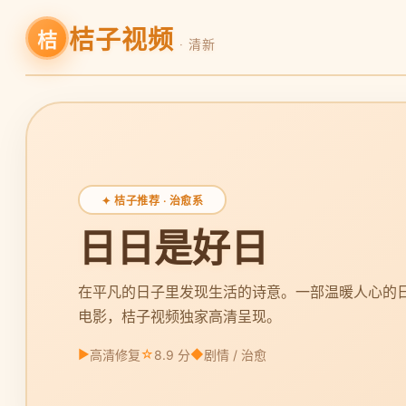
桔子视频
桔
· 清新
✦ 桔子推荐 · 治愈系
日日是好日
在平凡的日子里发现生活的诗意。一部温暖人心的
电影，桔子视频独家高清呈现。
▶
☆
◆
高清修复
8.9 分
剧情 / 治愈