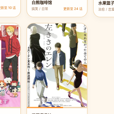
白熊咖啡馆
水果篮子
新至 10 话
搞笑 / 日常
更新至 24 话
治愈 / 恋