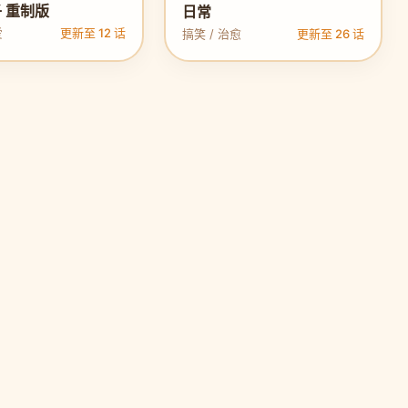
 重制版
日常
爱
更新至 12 话
搞笑 / 治愈
更新至 26 话