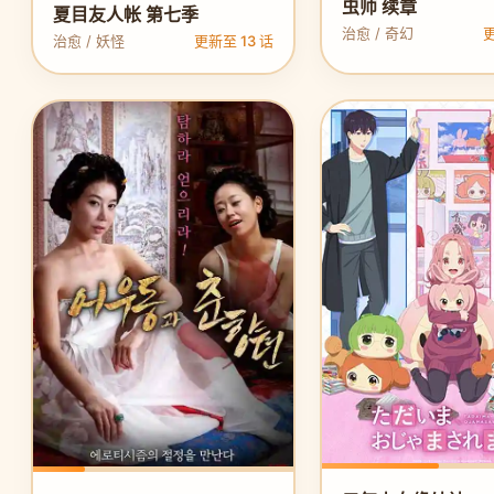
虫师 续章
夏目友人帐 第七季
治愈 / 奇幻
更
治愈 / 妖怪
更新至 13 话