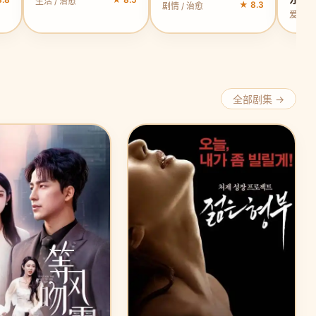
生活 / 治愈
★ 8.3
剧情 / 治愈
爱情 /
全部剧集 →