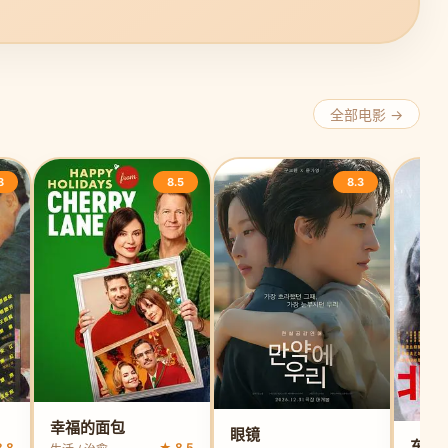
全部电影 →
8
8.5
8.3
幸福的面包
眼镜
东京
.8
★ 8.5