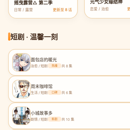
元气少女缘结神
摇曳露营△ 第二季
恋爱 / 治愈
更
日常 / 露营
更新至 8 话
短剧 · 温馨一刻
面包店的暖光
治愈 / 短剧
热播
共 8 集
周末咖啡馆
生活 / 短剧
口碑
共 6 集
小城故事多
剧情 / 短剧
新剧
共 10 集