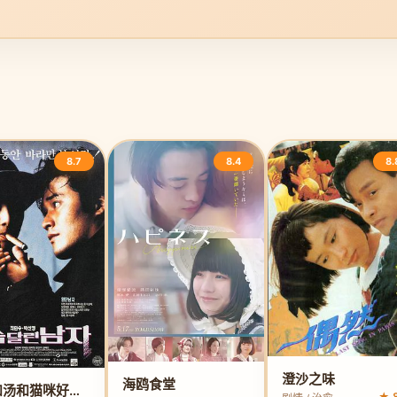
8.7
8.4
8.
澄沙之味
海鸥食堂
面包和汤和猫咪好天气
★ 8