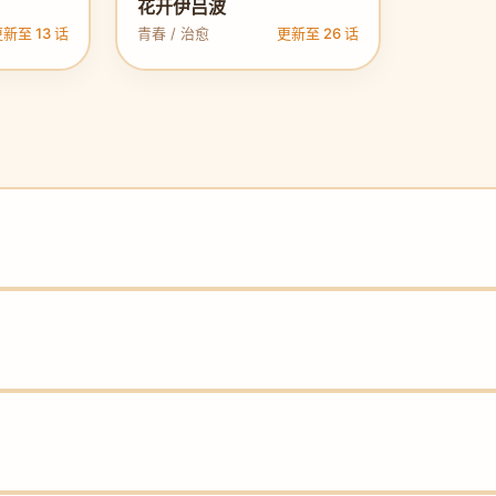
花开伊吕波
新至 13 话
青春 / 治愈
更新至 26 话