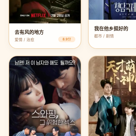
我在他乡挺好的
去有风的地方
都市 / 剧情
爱情 / 治愈
8.9分