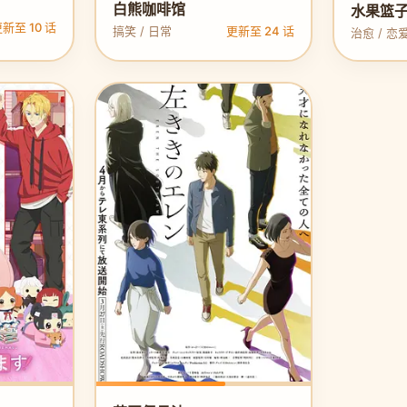
白熊咖啡馆
水果篮子
新至 10 话
搞笑 / 日常
更新至 24 话
治愈 / 恋