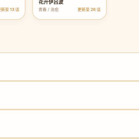
花开伊吕波
新至 13 话
青春 / 治愈
更新至 26 话