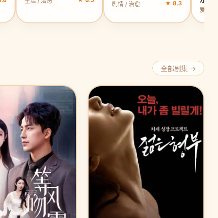
生活 / 治愈
★ 8.3
剧情 / 治愈
爱情 /
全部剧集 →