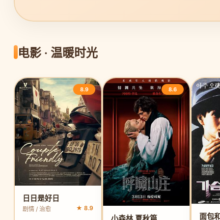
电影 · 温暖时光
8.9
8.6
日日是好日
★ 8.9
剧情 / 治愈
小森林 夏秋篇