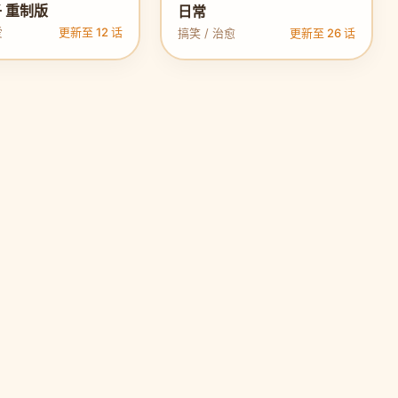
 重制版
日常
爱
更新至 12 话
搞笑 / 治愈
更新至 26 话