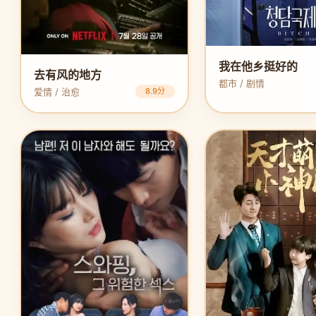
我在他乡挺好的
去有风的地方
都市 / 剧情
爱情 / 治愈
8.9分