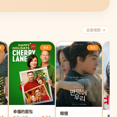
全部电影 →
8
8.5
8.3
幸福的面包
眼镜
东京
.8
★ 8.5