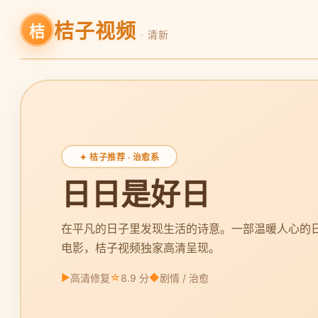
桔子视频
桔
· 清新
✦ 桔子推荐 · 治愈系
日日是好日
在平凡的日子里发现生活的诗意。一部温暖人心的
电影，桔子视频独家高清呈现。
▶
☆
◆
高清修复
8.9 分
剧情 / 治愈