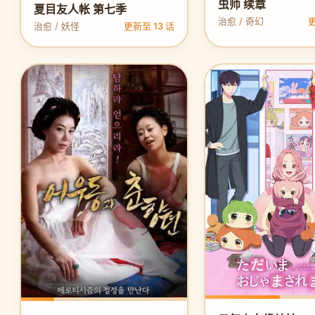
虫师 续章
夏目友人帐 第七季
治愈 / 奇幻
更
治愈 / 妖怪
更新至 13 话