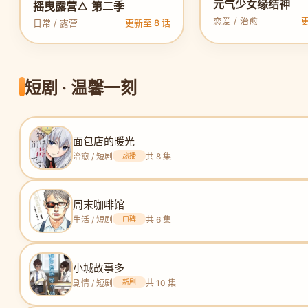
元气少女缘结神
摇曳露营△ 第二季
恋爱 / 治愈
更
日常 / 露营
更新至 8 话
短剧 · 温馨一刻
面包店的暖光
治愈 / 短剧
热播
共 8 集
周末咖啡馆
生活 / 短剧
口碑
共 6 集
小城故事多
剧情 / 短剧
新剧
共 10 集