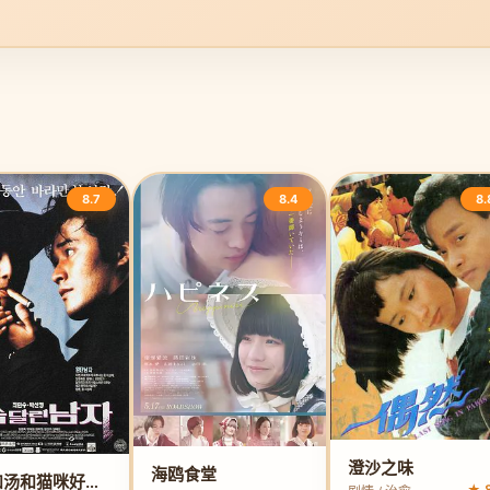
8.7
8.4
8.
澄沙之味
海鸥食堂
面包和汤和猫咪好天气
★ 8